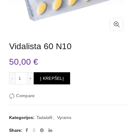
Vidalista 60 N10
50,00
€
produkto kiekis: Vidalista 60 N10
Į KREPŠELĮ
Compare
Kategorijos:
Tadalafil
,
Vyrams
Share