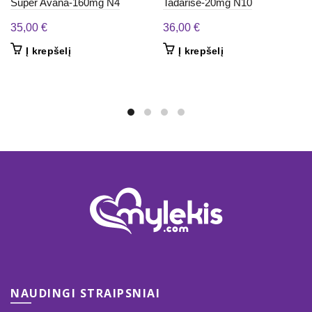
Super Avana-160mg N4
Tadarise-20mg N10
35,00
€
36,00
€
Į krepšelį
Į krepšelį
NAUDINGI STRAIPSNIAI