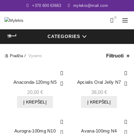
+370 600 63663
mylekis@mail.com
0
CATEGORIES
Filtruoti
Pradžia
Vyrams
Anaconda-120mg N5
Apcialis Oral Jelly N7
20,00
€
38,00
€
Į KREPŠELĮ
Į KREPŠELĮ
Aurogra-100mg N10
Avana-100mg N4